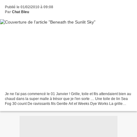
Publié le 01/02/2010 à 09:08
Par
Chat Bleu
Je ne l'ai pas commencé le 01 Janvier ! Grille, toile et fils attendaient bien au
chaud dans la super malle à trésor que je l'en sorte .... Une toile de lin Sea
Fog 30 count De ravissants fils Gentle Art et Weeks Dye Works La grille
évidemment ! Et me...