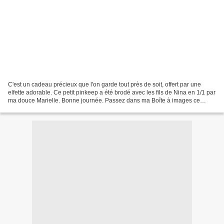
C'est un cadeau précieux que l'on garde tout près de soit, offert par une
elfette adorable. Ce petit pinkeep a été brodé avec les fils de Nina en 1/1 par
ma douce Marielle. Bonne journée. Passez dans ma Boîte à images ce
matin, elle fait peur mais elle...