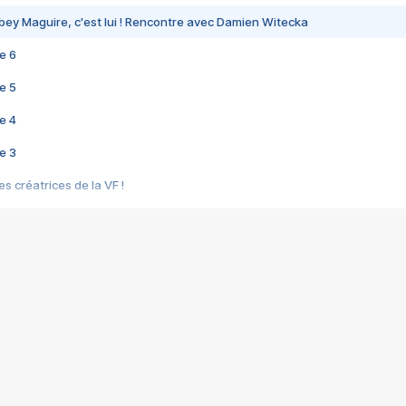
bey Maguire, c'est lui ! Rencontre avec Damien Witecka
e 6
e 5
e 4
e 3
s créatrices de la VF !
e 2
e 1
e Mektoub My Love arrive enfin ! Rencontre avec Shaïn Boumedine et Sal
i : après Toni en famille
elle réalise le bouleversant Dites lui que je l'aime
ais ! Rencontre autour de Vie privée de Rebecca Zlotowski