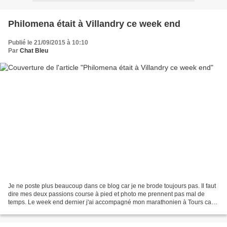
Philomena était à Villandry ce week end
Publié le 21/09/2015 à 10:10
Par
Chat Bleu
Je ne poste plus beaucoup dans ce blog car je ne brode toujours pas. Il faut
dire mes deux passions course à pied et photo me prennent pas mal de
temps. Le week end dernier j'ai accompagné mon marathonien à Tours car il
courrai le 20 km avec des amis....