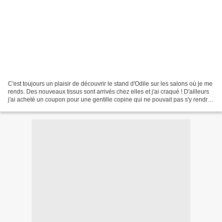
C'est toujours un plaisir de découvrir le stand d'Odile sur les salons où je me
rends. Des nouveaux tissus sont arrivés chez elles et j'ai craqué ! D'ailleurs
j'ai acheté un coupon pour une gentille copine qui ne pouvait pas s'y rendre,
Anne Cécile. S'est...