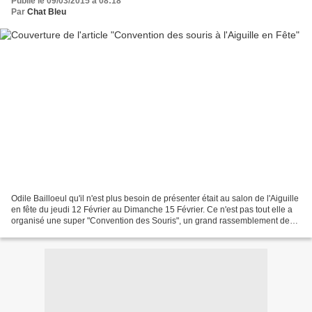
Publié le 09/03/2015 à 08:18
Par
Chat Bleu
Odile Bailloeul qu'il n'est plus besoin de présenter était au salon de l'Aiguille
en fête du jeudi 12 Février au Dimanche 15 Février. Ce n'est pas tout elle a
organisé une super "Convention des Souris", un grand rassemblement de
souris ! Comme elle est...