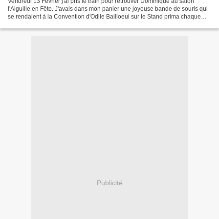
Vendredi 13 Février j'ai pris le train pour retrouver Dominique au salon
l'Aiguille en Fête. J'avais dans mon panier une joyeuse bande de souris qui
se rendaient à la Convention d'Odile Bailloeul sur le Stand prima chaque
jour à 13h00. Elles ont été trés...
Publicité