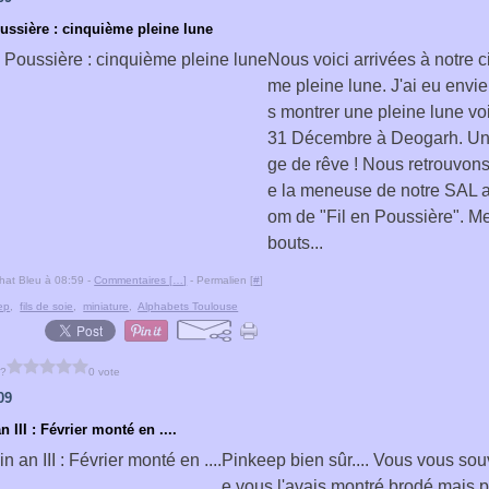
oussière : cinquième pleine lune
Nous voici arrivées à notre 
me pleine lune. J'ai eu envi
s montrer une pleine lune vo
31 Décembre à Deogarh. Un
ge de rêve ! Nous retrouvon
e la meneuse de notre SAL au
om de "Fil en Poussière". Me
bouts...
hat Bleu à 08:59 -
Commentaires [
…
]
- Permalien [
#
]
ep
,
fils de soie
,
miniature
,
Alphabets Toulouse
 ?
0 vote
09
 III : Février monté en ....
Pinkeep bien sûr.... Vous vous sou
e vous l'avais montré brodé mais p