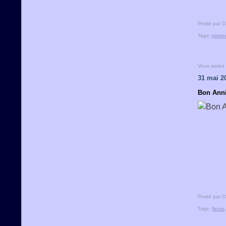
Posté par C
Tags:
pinke
Vous aimez
31 mai 2
Bon Anni
Posté par C
Tags:
fleurs