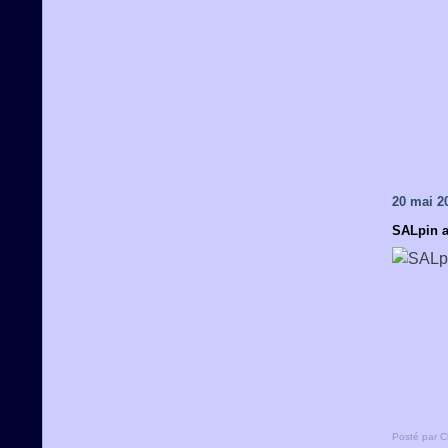
20 mai 2
SALpin an
Posté par C