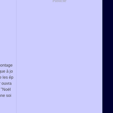
Publicité
 montage
ue à jo
e les ép
r ouvra
 "Noël
une soi