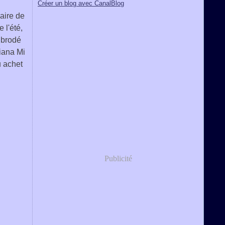
Créer un blog avec CanalBlog
aire de
 l'été,
 brodé
iana Mi
u achet
Publicité