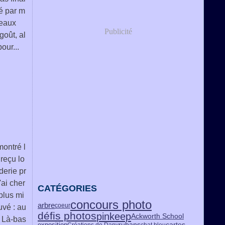
ié par m
seaux
Publicité
goût, al
pour...
montré l
 reçu lo
erie pr
'ai cher
CATÉGORIES
 plus mi
concours photo
arbre
coeur
ouvé : au
défis photos
pinkeep
Ackworth School
! Là-bas
rubans
exposition
cartes
Créations de Dany
chat bleu