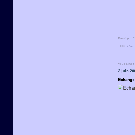
Posté par C
Tags:
SAL
Vous aimez
2 juin 20
Echange 