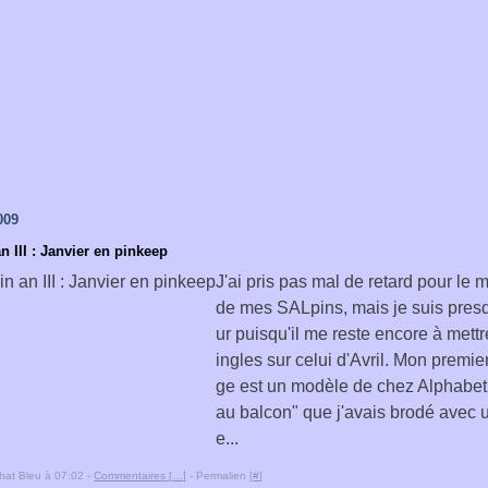
009
 III : Janvier en pinkeep
J'ai pris pas mal de retard pour le
de mes SALpins, mais je suis presq
ur puisqu'il me reste encore à mettr
ingles sur celui d'Avril. Mon premie
ge est un modèle de chez Alphabet
au balcon" que j'avais brodé avec 
e...
hat Bleu à 07:02 -
Commentaires [
…
]
- Permalien [
#
]