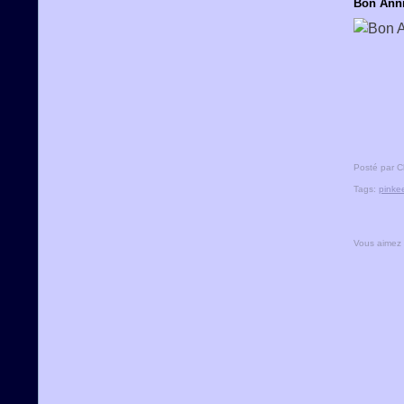
Bon Anni
Posté par C
Tags:
pinke
Vous aimez