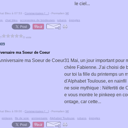
le ciel...
hat Bleu à 07:53 -
Commentaires [
…
]
- Permalien [
#
]
ep
,
chat bleu
,
accessoires de brodeuses
,
rubans
,
épingles
 ?
0 vote
009
versaire ma Soeur de Coeur
31 Mai, un jour important pour 
chère Fabienne. J'ai choisi de 
our toi la fille du printemps un
d'Alphabet Toulouse, en nainfil
ne soie mythique : Néfertiti de 
e vous montre le pinkeep en co
ontage, car cette...
hat Bleu à 09:00 -
Commentaires [
…
]
- Permalien [
#
]
,
pinkeep
,
fils de soie
,
anniversaire
,
Alphabet Toulouse
,
rubans
,
épingles