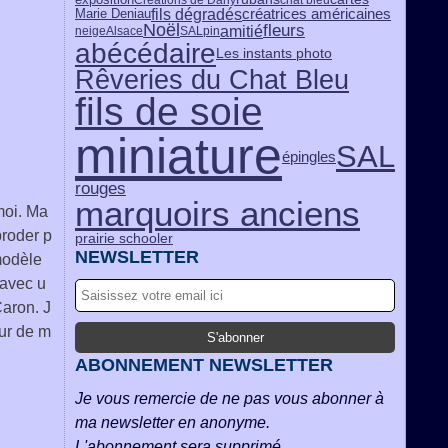
fils dégradés
créatrices américaines
Marie Deniau
Noël
fleurs
amitié
neige
Alsace
SALpin
abécédaire
Les instants photo
Rêveries du Chat Bleu
fils de soie
miniature
SAL
épingles
rouges
marquoirs anciens
moi. Ma
broder p
prairie schooler
NEWSLETTER
 modèle
 avec u
Caron. J
ur de m
ABONNEMENT NEWSLETTER
Je vous remercie de ne pas vous abonner à
ma newsletter en anonyme.
L'abonnement sera supprimé.