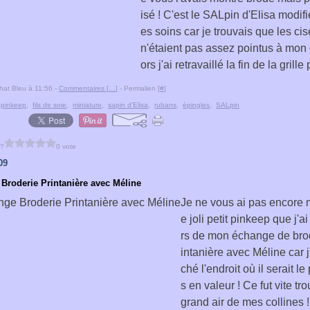
isé ! C'est le SALpin d'Elisa modif
es soins car je trouvais que les ci
n'étaient pas assez pointus à mon 
ors j'ai retravaillé la fin de la grille 
hat Bleu à 11:56 -
Commentaires [
…
]
- Permalien [
#
]
,
pinkeep
,
fils de soie
,
miniature
,
sapin d'Elisa
,
rubans
,
épingles
,
SALpin
 ?
0 vote
09
Broderie Printanière avec Méline
Je ne vous ai pas encore 
e joli petit pinkeep que j'ai
rs de mon échange de brod
intanière avec Méline car j
ché l'endroit où il serait le
s en valeur ! Ce fut vite tr
grand air de mes collines 