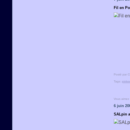
Fil en P
Posté par C
Tags:
pinke
Vous aimez
6 juin 20
SALpin an