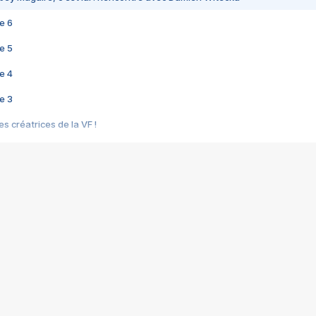
e 6
e 5
e 4
e 3
s créatrices de la VF !
e 2
e 1
e Mektoub My Love arrive enfin ! Rencontre avec Shaïn Boumedine et Sal
i : après Toni en famille
elle réalise le bouleversant Dites lui que je l'aime
ais ! Rencontre autour de Vie privée de Rebecca Zlotowski
 de Marguerite, Grave... Rencontre avec Ella Rumpf