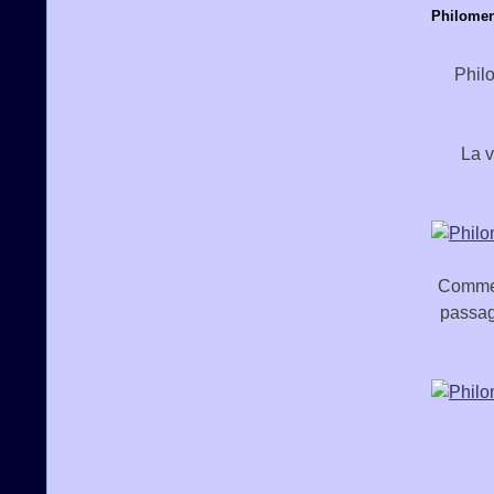
Philomen
Phil
La v
Comme 
passag