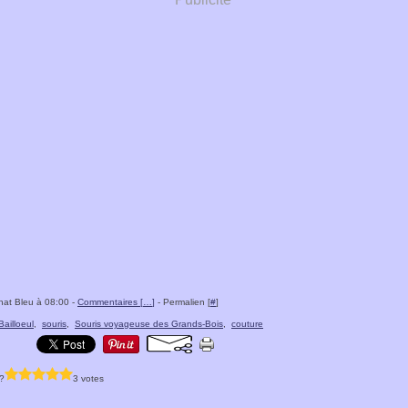
hat Bleu à 08:00 -
Commentaires [
…
]
- Permalien [
#
]
Bailloeul
,
souris
,
Souris voyageuse des Grands-Bois
,
couture
?
3 votes