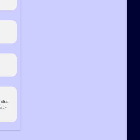
ndrai
r />