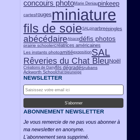
concours photo
pinkeep
Marie Deniau
miniature
rouges
cartes
fils de soie
épingles
arbre
SALpin
abécédaire
défis photos
Alsace
prairie schooler
créatrices américaines
SAL
amitié
exposition
Les instants photo
Rêveries du Chat Bleu
Noël
fils dégradés
rubans
Créations de Dany
Ackworth School
chat bleu
neige
NEWSLETTER
ABONNEMENT NEWSLETTER
Je vous remercie de ne pas vous abonner à
ma newsletter en anonyme.
L'abonnement sera supprimé.