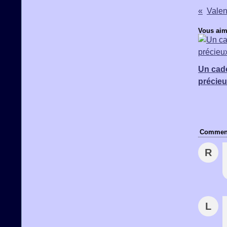
Vous aim
Un cad
précie
Comment
R
L