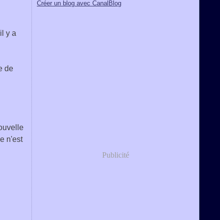
Créer un blog avec CanalBlog
il y a
e de
ouvelle
e n'est
Publicité