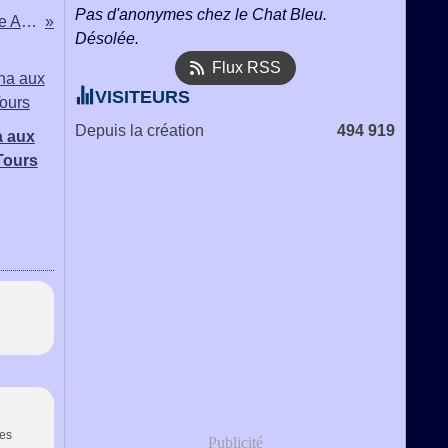
Pas d'anonymes chez le Chat Bleu.
Jeu pour l'association Ma Belle Aline
Désolée.
Flux RSS
VISITEURS
Depuis la création
494 919
 aux
Tours
des
Publicité