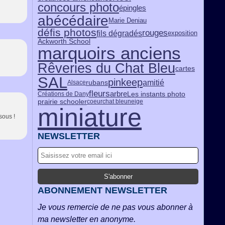
concours photo
épingles
abécédaire
Marie Deniau
défis photos
rouges
fils dégradés
exposition
Ackworth School
marquoirs anciens
Rêveries du Chat Bleu
cartes
SAL
pinkeep
amitié
rubans
Alsace
fleurs
arbre
Les instants photo
Créations de Dany
prairie schooler
coeur
chat bleu
neige
miniature
sous !
NEWSLETTER
ABONNEMENT NEWSLETTER
Je vous remercie de ne pas vous abonner à
ma newsletter en anonyme.