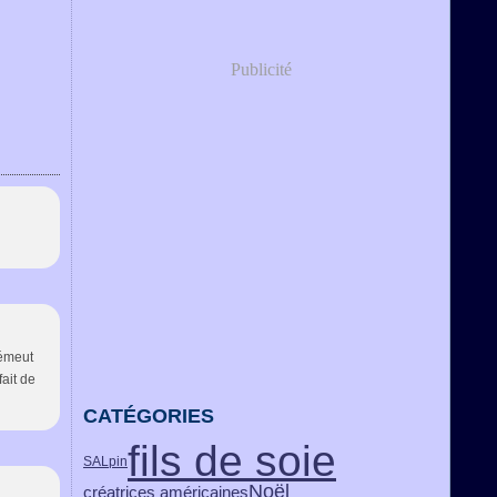
Publicité
'émeut
fait de
CATÉGORIES
fils de soie
SALpin
Noël
créatrices américaines