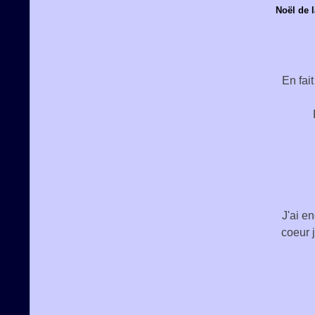
Noël de 
En fai
J'ai e
coeur 