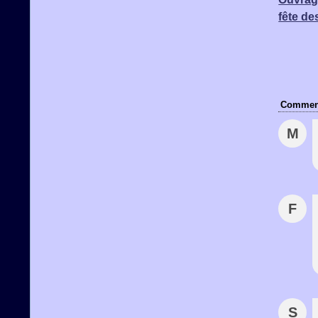
fête de
Comment
M
F
S