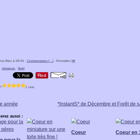
hat Bleu à 08:00 -
Commentaires [
…
]
- Permalien [
#
]
,
miniature
,
Noël
 ?
1 vote
e année
*InstantS* de Décembre et Forêt de 
erez aussi :
Coeur
Coeur en 
e pour la