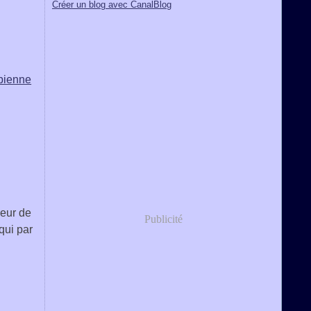
Créer un blog avec CanalBlog
bienne
.
oeur de
Publicité
qui par