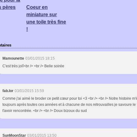
s pères
Coeur en
miniature sur
une toile très fine
!
aires
Mamounette
03/01/2015 18:15
C'est très jolî<br /> <br /> Belle soirée
fab.lor
03/01/2015 15:59
Comme j'ai aimé le broder ce petit cœur pour toi <3 <br /> <br /> Notre histoire m
toujours après toutes ces années et à chacune de nos retrouvailles je savoure le 
t'avoir rencontrée. <br /> <br /> Doux bizoux du sud
SunMoonStar
03/01/2015 13:50