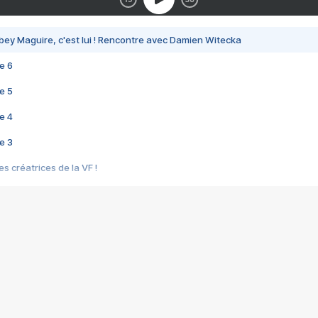
bey Maguire, c'est lui ! Rencontre avec Damien Witecka
e 6
e 5
e 4
e 3
s créatrices de la VF !
e 2
e 1
e Mektoub My Love arrive enfin ! Rencontre avec Shaïn Boumedine et Sal
i : après Toni en famille
elle réalise le bouleversant Dites lui que je l'aime