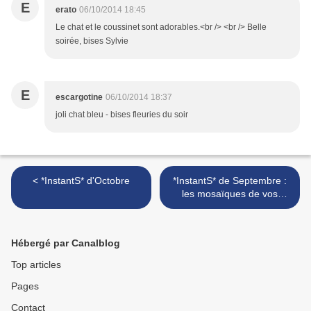
E
erato
06/10/2014 18:45
Le chat et le coussinet sont adorables.<br /> <br /> Belle
soirée, bises Sylvie
E
escargotine
06/10/2014 18:37
joli chat bleu - bises fleuries du soir
< *InstantS* d'Octobre
*InstantS* de Septembre :
les mosaïques de vos
instants choisis >
Hébergé par Canalblog
Top articles
Pages
Contact