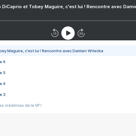
 DiCaprio et Tobey Maguire, c'est lui ! Rencontre avec Dam
bey Maguire, c'est lui ! Rencontre avec Damien Witecka
e 6
e 5
e 4
e 3
s créatrices de la VF !
e 2
e 1