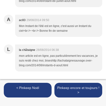
blog.com/2014/08/instant-de-juillet-aout.html
A
ac83
29/08/2014 09:50
Mon Instant de l'été est en ligne, c'est aussi un Instant du
ciel<br /> <br /> Bonne fin de semaine
L
la châtaigne
28/08/2014 06:38
mon article est en ligne, pas particulièrement les vacances, je
suis resté chez moi, biseshttp://lachataignesauvage.over-
blog.com/2014/08/instants-d-aout.html
< Pinkeep Noël
Pinkeep encore et toujours !
>