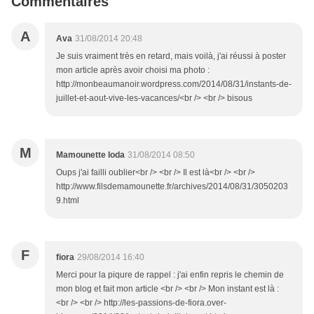
Commentaires
A
Ava
31/08/2014 20:48
Je suis vraiment très en retard, mais voilà, j'ai réussi à poster
mon article après avoir choisi ma photo :
http://monbeaumanoir.wordpress.com/2014/08/31/instants-de-
juillet-et-aout-vive-les-vacances/<br /> <br /> bisous
M
Mamounette Ioda
31/08/2014 08:50
Oups j'ai failli oublier<br /> <br /> Il est là<br /> <br />
http://www.filsdemamounette.fr/archives/2014/08/31/3050203
9.html
F
fiora
29/08/2014 16:40
Merci pour la piqure de rappel : j'ai enfin repris le chemin de
mon blog et fait mon article <br /> <br /> Mon instant est là :
<br /> <br /> http://les-passions-de-fiora.over-