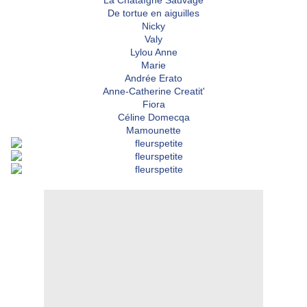
La Chataîgne Sauvage
De tortue en aiguilles
Nicky
Valy
Lylou Anne
Marie
Andrée Erato
Anne-Catherine Creatit'
Fiora
Céline Domecqa
Mamounette