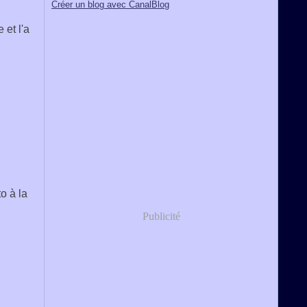
Créer un blog avec CanalBlog
 et l'a
o à la
Publicité