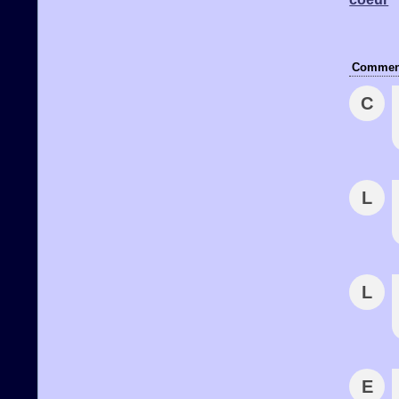
Comment
C
L
L
E