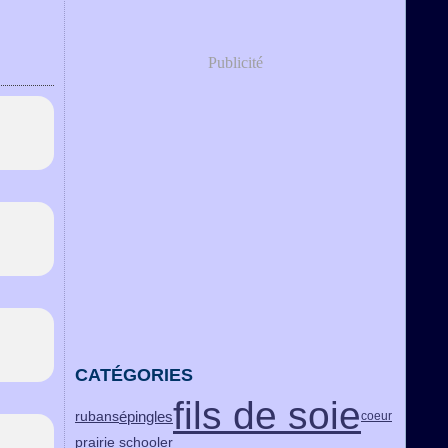
Publicité
CATÉGORIES
fils de soie
rubans
épingles
coeur
prairie schooler