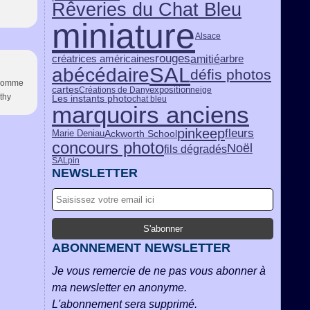
Rêveries du Chat Bleu
miniature
Alsace
rouges
amitié
créatrices américaines
arbre
SAL
abécédaire
défis photos
e comme
exposition
cartes
Créations de Dany
neige
athy
Les instants photo
chat bleu
marquoirs anciens
pinkeep
fleurs
Ackworth School
Marie Deniau
concours photo
Noël
fils dégradés
SALpin
NEWSLETTER
ABONNEMENT NEWSLETTER
Je vous remercie de ne pas vous abonner à
ma newsletter en anonyme.
L'abonnement sera supprimé.