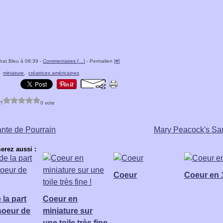
hat Bleu à 08:39 -
Commentaires [
…
]
- Permalien [
#
]
,
miniature
,
créatrices américaines
 ?
0 vote
nte de Pourrain
Mary Peacock's Sa
erez aussi :
Coeur
Coeur en 
 la part
Coeur en
soeur de
miniature sur
une toile très fine