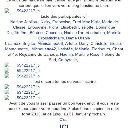
Je vous demande de bien vérifier que je n'ai oublié personne et
surtout que le lien vers votre blog fonctionne bien.
Liste des participantes ici:
Nadine Janilou
,
Nicky
,
Françoise
,
Fred Mac Kipik
,
Marie de
Clesse
,
LylouAnne
,
Fiora
,
Elisabeth Liselotte
,
Dominique
Do
,
Titefée
,
Béatrice Cousons
,
Nadine l'art et création
,
Marielle
Crosstitchfairy
,
Dame Uranie
Lisamax
,
Brigitte
,
Mimisamba06
,
Arlette
,
Dany
,
Christelle
,
Elodie
,
Mamounette
,
Michouette42
,
Ladyfée
,
Mélanie
,
Florinours
, Chant
al 45, Réjeanne du Canada,
Nadhin
,
Martine Rose
, Hélène du
Sud,
Cathyrose
,
Il est encore temps de vous inscrire.
Avant de vous laisser passer un bon week end, il vous reste
aussi 7 jours pour voter pour les 3 plus beaux sapins de notre
forêt 2013, et ce jusqu'au 31 Janvier prochain.
C'est
ICI