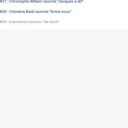
#27 : Christophe Willem raconte "Jacques a dit"
#26 : Chimène Badi raconte "Entre nous"
#25 : Indochine raconte "3e sexe"
#24 : Zaho raconte "C'est chelou"
#23 : Patrick Bruel raconte "Au café des délices"
#22 : Kyo raconte "Le chemin"
#21 : Nolwenn Leroy raconte "Cassé"
#20 : Patrick Hernandez raconte "Born to be alive"
#19 : Lorie raconte "Près de moi"
#18 : Michael Jones raconte "A nos actes manqués" (avec Jean-Jacque
#17 : Khaled raconte "Aïcha"
#16 : Corneille raconte "Parce qu'on vient de loin"
#15 : Indochine raconte "L'aventurier"