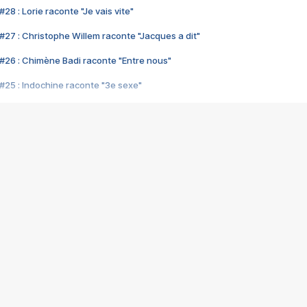
28 : Lorie raconte "Je vais vite"
#27 : Christophe Willem raconte "Jacques a dit"
#26 : Chimène Badi raconte "Entre nous"
#25 : Indochine raconte "3e sexe"
#24 : Zaho raconte "C'est chelou"
#23 : Patrick Bruel raconte "Au café des délices"
#22 : Kyo raconte "Le chemin"
#21 : Nolwenn Leroy raconte "Cassé"
#20 : Patrick Hernandez raconte "Born to be alive"
#19 : Lorie raconte "Près de moi"
#18 : Michael Jones raconte "A nos actes manqués" (avec Jean-Jacque
#17 : Khaled raconte "Aïcha"