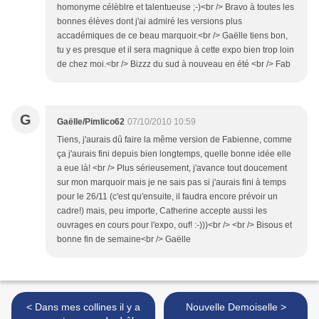
homonyme célèblre et talentueuse ;-)<br /> Bravo à toutes les
bonnes élèves dont j'ai admiré les versions plus
accadémiques de ce beau marquoir.<br /> Gaëlle tiens bon,
tu y es presque et il sera magnique à cette expo bien trop loin
de chez moi.<br /> Bizzz du sud à nouveau en été <br /> Fab
G
Gaëlle/Pimlico62
07/10/2010 10:59
Tiens, j'aurais dû faire la même version de Fabienne, comme
ça j'aurais fini depuis bien longtemps, quelle bonne idée elle
a eue là! <br /> Plus sérieusement, j'avance tout doucement
sur mon marquoir mais je ne sais pas si j'aurais fini à temps
pour le 26/11 (c'est qu'ensuite, il faudra encore prévoir un
cadre!) mais, peu importe, Catherine accepte aussi les
ouvrages en cours pour l'expo, ouf! :-)))<br /> <br /> Bisous et
bonne fin de semaine<br /> Gaëlle
< Dans mes collines il y a
Nouvelle Demoiselle >