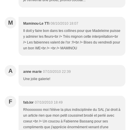
je t'enverrai une photo, promis cocotte...
M
Maminou-Le TTi
08/10/2010 18:07
Il doit y faire bon dans tes collines pour que Madeleine puisse
y admirer les fleurs<br /> Très mignon cette interprétation<br
/> Les fabiennes valent de l'or :!!<br /> Bises du vendredi pour
un bon WE<br /> <br /> MAMINOU
A
anne marie
07/10/2010 22:39
Une jolie galerie!
F
fab.lor
07/10/2010 18:49
Rhooooooo moi l'élève la plus indisciplinée du SAL j'ai droit à
un article rien que mon petit coussinet brodé et perlé avec
coeur.<br /> Un coucou à Fabienne Bassang pour ses
compliments que j'apprécie énormément venant d'une