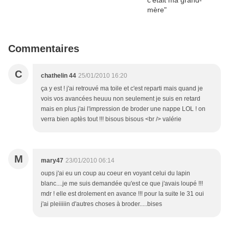
Commentaires
C
chathelin 44
25/01/2010 16:20
ça y est ! j'ai retrouvé ma toile et c'est reparti mais quand je
vois vos avancées heuuu non seulement je suis en retard
mais en plus j'ai l'impression de broder une nappe LOL ! on
verra bien aptès tout !!! bisous bisous <br /> valérie
M
mary47
23/01/2010 06:14
oups j'ai eu un coup au coeur en voyant celui du lapin
blanc....je me suis demandée qu'est ce que j'avais loupé !!!
mdr ! elle est drolement en avance !!! pour la suite le 31 oui
j'ai pleiiiiin d'autres choses à broder.....bises