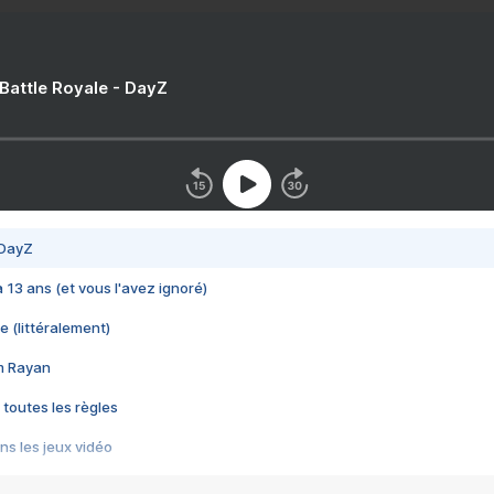
 Battle Royale - DayZ
 DayZ
 a 13 ans (et vous l'avez ignoré)
e (littéralement)
im Rayan
 toutes les règles
s les jeux vidéo
us choquant de Rockstar ? - Le scandale BULLY