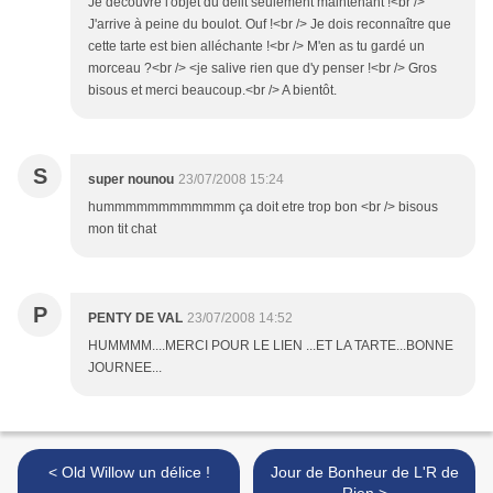
Je découvre l'objet du délit seulement maintenant !<br />
J'arrive à peine du boulot. Ouf !<br /> Je dois reconnaître que
cette tarte est bien alléchante !<br /> M'en as tu gardé un
morceau ?<br /> <je salive rien que d'y penser !<br /> Gros
bisous et merci beaucoup.<br /> A bientôt.
S
super nounou
23/07/2008 15:24
hummmmmmmmmmmm ça doit etre trop bon <br /> bisous
mon tit chat
P
PENTY DE VAL
23/07/2008 14:52
HUMMMM....MERCI POUR LE LIEN ...ET LA TARTE...BONNE
JOURNEE...
< Old Willow un délice !
Jour de Bonheur de L'R de