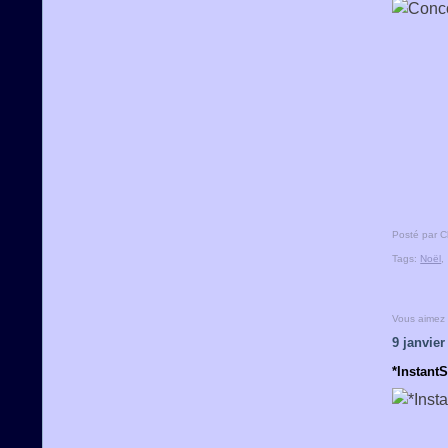
Posté par C
Tags:
Noël
Vous aimez
9 janvier
*InstantS