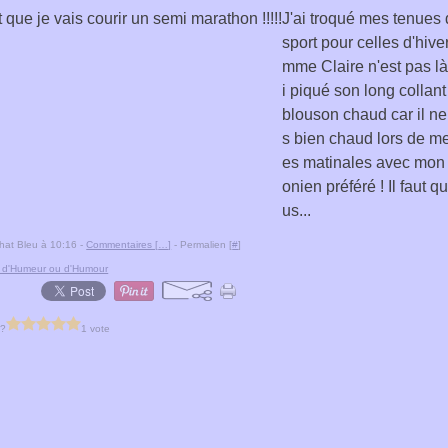
J'ai troqué mes tenues 
sport pour celles d'hiver
mme Claire n'est pas là 
i piqué son long collant
blouson chaud car il ne 
s bien chaud lors de me
es matinales avec mon
onien préféré ! Il faut q
us...
hat Bleu à 10:16 -
Commentaires [
…
]
- Permalien [
#
]
ts d'Humeur ou d'Humour
 ?
1 vote