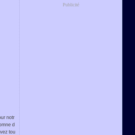
Publicité
ur notr
tomne d
vez tou