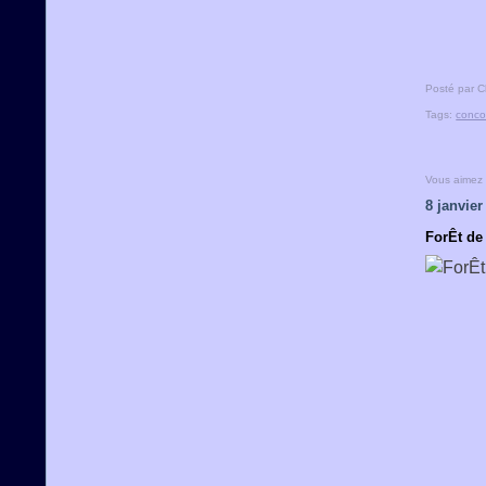
Posté par C
Tags:
conco
Vous aimez
8 janvier
ForÊt de