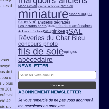
marquoirs anciens
pantes d
prairie schooler
Marie Deniau
chat bleu
miniature
rouges
rubans
Noël
fleurs
amitié
fils dégradés
créatrices américaines
Les instants photo
Alsace
SAL
pinkeep
Ackworth School
coeur
Rêveries du Chat Bleu
concours photo
fils de soie
épingles
abécédaire
 vous
NEWSLETTER
envoyé
ous de t
it peu e
s 3 plus
cru 201
ABONNEMENT NEWSLETTER
forêt voi
Je vous remercie de ne pas vous abonner à
 été 42
ma newsletter en anonyme.
suis ravi