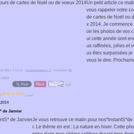
Un petit article ce mat
vous rappeler notre c
de cartes de Noël ou 
x 2014. Je commence 
oir les photos de vos c
ui cette année sont en
us raffinées, jolies et 
us êtes surpassées je 
vous le dire. Prochain
hat Bleu à 14:24 -
Commentaires [
…
]
- Permalien [
#
]
,
cartes
 ?
1 vote
 2014
* de Janvier
Je vous retrouve ce matin pour nos*InstantS*de
r. Le thème en est : La nature en hiver. Cette pho
prise dans mes chères collines durant mon dern