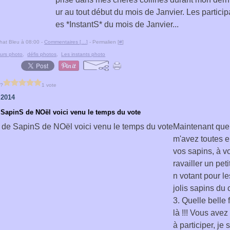
ur au tout début du mois de Janvier. Les partici
es *InstantS* du mois de Janvier...
hat Bleu à 08:00 -
Commentaires [
…
]
- Permalien [
#
]
urs photo
,
défis photos
,
Les instants photo
 ?
1 vote
 2014
 SapinS de NOël voici venu le temps du vote
Maintenant que
m'avez toutes 
vos sapins, à v
ravailler un pet
n votant pour le
jolis sapins du 
3. Quelle belle 
là !!! Vous avez
à participer, je 