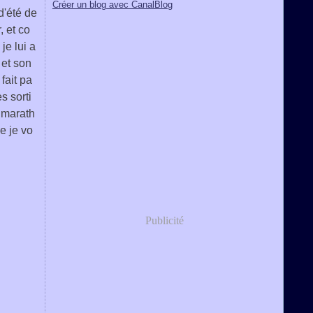
Créer un blog avec CanalBlog
d'été de
, et co
je lui a
 et son
fait pa
s sorti
 marath
ue je vo
Publicité