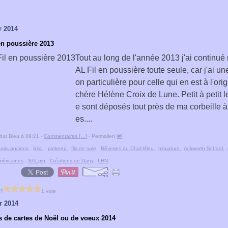
r 2014
en poussière 2013
Tout au long de l'année 2013 j'ai continu
AL Fil en poussière toute seule, car j'ai une
on particulière pour celle qui en est à l'or
chère Hélène Croix de Lune. Petit à petit le
e sont déposés tout près de ma corbeille 
es....
hat Bleu à 09:21 -
Commentaires [
…
]
- Permalien [
#
]
oirs anciens
,
SAL
,
pinkeep
,
fils de soie
,
Rêveries du Chat Bleu
,
miniature
,
Ackworth School
,
méricaines
,
SALpin
,
Créations de Dany
,
LHN
 ?
1 vote
r 2014
 de cartes de Noël ou de voeux 2014