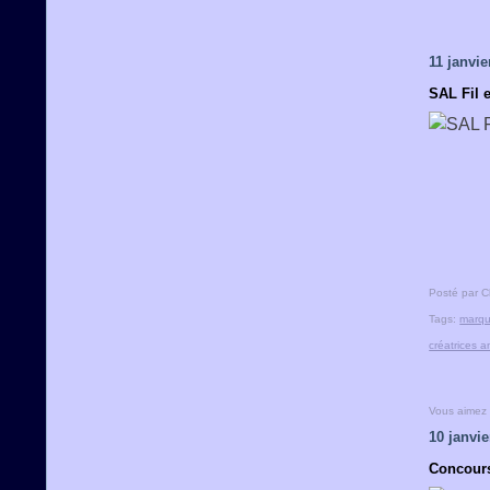
11 janvie
SAL Fil 
Posté par C
Tags:
marqu
créatrices a
Vous aimez
10 janvie
Concours