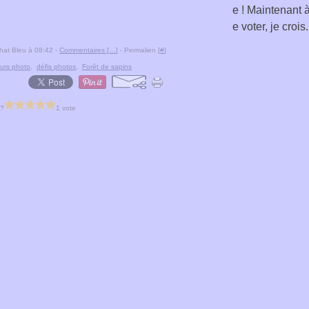
e ! Maintenant 
e voter, je crois.
hat Bleu à 08:42 -
Commentaires [
…
]
- Permalien [
#
]
urs photo
,
défis photos
,
Forêt de sapins
 ?
1 vote