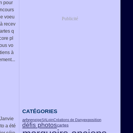
in pour
oncours
de voeu
Publicité
à recev
artes q
core pl
vous vo
tiens à
ement...
CATÉGORIES
 Janvie
arbre
exposition
neige
SALpin
Créations de Dany
défis photos
cartes
to a été
ier séjo